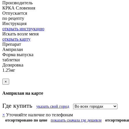
Производитель
КРКА
Словения
Отпускается
по рецепту
Инструкция
открыть инструкцию
Искать возле меня
открыть карту
Препарат
Амприлан
Форма выпуска
таблетки
Дозировка
1.25мг
×
Амприлан на карте
Где купить
указать свой город
×
Уточняйте наличие по телефонам
отсортировано по цене
показать сначала где дешевле
отсортирова