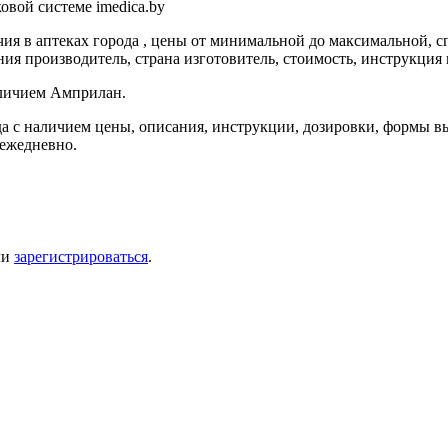
вой системе imedica.by
я в аптеках города , цены от минимальной до максимальной, с
ия производитель, страна изготовитель, стоимость, инструкция 
аличием Амприлан.
а с наличием цены, описания, инструкции, дозировки, формы вы
 ежедневно.
ли
зарегистрироваться
.