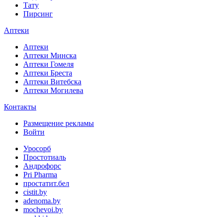
Тату
Пирсинг
Аптеки
Аптеки
Аптеки Минска
Аптеки Гомеля
Аптеки Бреста
Аптеки Витебска
Аптеки Могилева
Контакты
Размещение рекламы
Войти
Уросорб
Простотиаль
Андрофорс
Pri Pharma
простатит.бел
cistit.by
adenoma.by
mochevoi.by