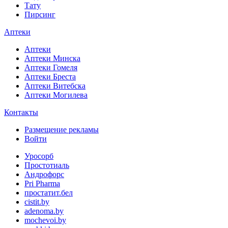
Тату
Пирсинг
Аптеки
Аптеки
Аптеки Минска
Аптеки Гомеля
Аптеки Бреста
Аптеки Витебска
Аптеки Могилева
Контакты
Размещение рекламы
Войти
Уросорб
Простотиаль
Андрофорс
Pri Pharma
простатит.бел
cistit.by
adenoma.by
mochevoi.by