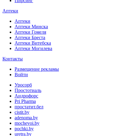
Пирсинг
Аптеки
Аптеки
Аптеки Минска
Аптеки Гомеля
Аптеки Бреста
Аптеки Витебска
Аптеки Могилева
Контакты
Размещение рекламы
Войти
Уросорб
Простотиаль
Андрофорс
Pri Pharma
простатит.бел
cistit.by
adenoma.by
mochevoi.by
pochki.by
uretra.by