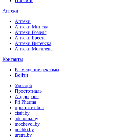
Пирсинг
Аптеки
Аптеки
Аптеки Минска
Аптеки Гомеля
Аптеки Бреста
Аптеки Витебска
Аптеки Могилева
Контакты
Размещение рекламы
Войти
Уросорб
Простотиаль
Андрофорс
Pri Pharma
простатит.бел
cistit.by
adenoma.by
mochevoi.by
pochki.by
uretra.by