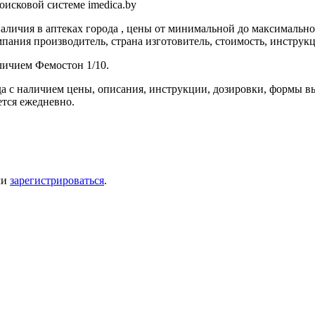
оисковой системе imedica.by
аличия в аптеках города , цены от минимальной до максимально
пания производитель, страна изготовитель, стоимость, инструкц
личием Фемостон 1/10.
а с наличием цены, описания, инструкции, дозировки, формы вы
ется ежедневно.
ли
зарегистрироваться
.