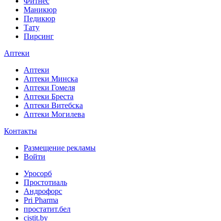
Фитнес
Маникюр
Педикюр
Тату
Пирсинг
Аптеки
Аптеки
Аптеки Минска
Аптеки Гомеля
Аптеки Бреста
Аптеки Витебска
Аптеки Могилева
Контакты
Размещение рекламы
Войти
Уросорб
Простотиаль
Андрофорс
Pri Pharma
простатит.бел
cistit.by