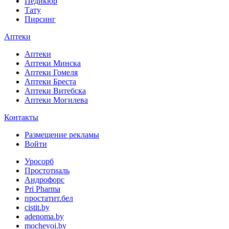
Педикюр
Тату
Пирсинг
Аптеки
Аптеки
Аптеки Минска
Аптеки Гомеля
Аптеки Бреста
Аптеки Витебска
Аптеки Могилева
Контакты
Размещение рекламы
Войти
Уросорб
Простотиаль
Андрофорс
Pri Pharma
простатит.бел
cistit.by
adenoma.by
mochevoi.by