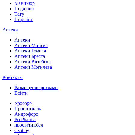
Маникюр
Педикюр
Тату
Пирсинг
Аптеки
Аптеки
Аптеки Минска
Аптеки Гомеля
Аптеки Бреста
Аптеки Витебска
Аптеки Могилева
Контакты
Размещение рекламы
Войти
Уросорб
Простотиаль
Андрофорс
Pri Pharma
простатит.бел
cistit.by