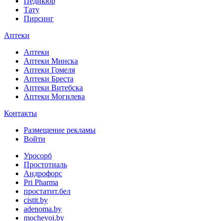
Педикюр
Тату
Пирсинг
Аптеки
Аптеки
Аптеки Минска
Аптеки Гомеля
Аптеки Бреста
Аптеки Витебска
Аптеки Могилева
Контакты
Размещение рекламы
Войти
Уросорб
Простотиаль
Андрофорс
Pri Pharma
простатит.бел
cistit.by
adenoma.by
mochevoi.by