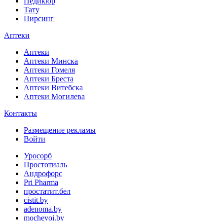
Педикюр
Тату
Пирсинг
Аптеки
Аптеки
Аптеки Минска
Аптеки Гомеля
Аптеки Бреста
Аптеки Витебска
Аптеки Могилева
Контакты
Размещение рекламы
Войти
Уросорб
Простотиаль
Андрофорс
Pri Pharma
простатит.бел
cistit.by
adenoma.by
mochevoi.by