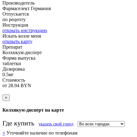
Производитель
Фармаселект
Германия
Отпускается
по рецепту
Инструкция
открыть инструкцию
Искать возле меня
открыть карту
Препарат
Колхикум-дисперт
Форма выпуска
таблетки
Дозировка
0.5мг
Стоимость
от 28.94 BYN
×
Колхикум-дисперт на карте
Где купить
указать свой город
×
Уточняйте наличие по телефонам