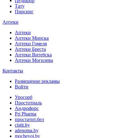
Педикюр
Тату
Пирсинг
Аптеки
Аптеки
Аптеки Минска
Аптеки Гомеля
Аптеки Бреста
Аптеки Витебска
Аптеки Могилева
Контакты
Размещение рекламы
Войти
Уросорб
Простотиаль
Андрофорс
Pri Pharma
простатит.бел
cistit.by
adenoma.by
mochevoi.by