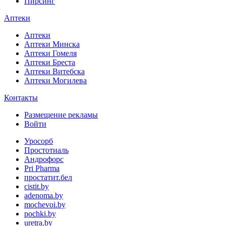
Пирсинг
Аптеки
Аптеки
Аптеки Минска
Аптеки Гомеля
Аптеки Бреста
Аптеки Витебска
Аптеки Могилева
Контакты
Размещение рекламы
Войти
Уросорб
Простотиаль
Андрофорс
Pri Pharma
простатит.бел
cistit.by
adenoma.by
mochevoi.by
pochki.by
uretra.by