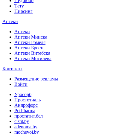
Педикюр
Тату
Пирсинг
Аптеки
Аптеки
Аптеки Минска
Аптеки Гомеля
Аптеки Бреста
Аптеки Витебска
Аптеки Могилева
Контакты
Размещение рекламы
Войти
Уросорб
Простотиаль
Андрофорс
Pri Pharma
простатит.бел
cistit.by
adenoma.by
mochevoi.by