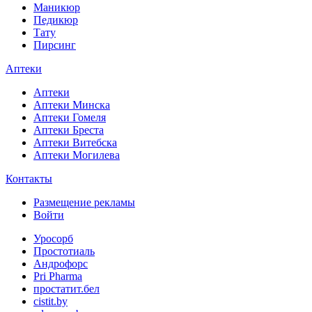
Маникюр
Педикюр
Тату
Пирсинг
Аптеки
Аптеки
Аптеки Минска
Аптеки Гомеля
Аптеки Бреста
Аптеки Витебска
Аптеки Могилева
Контакты
Размещение рекламы
Войти
Уросорб
Простотиаль
Андрофорс
Pri Pharma
простатит.бел
cistit.by