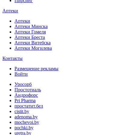
Пирсинг
Аптеки
Аптеки
Аптеки Минска
Аптеки Гомеля
Аптеки Бреста
Аптеки Витебска
Аптеки Могилева
Контакты
Размещение рекламы
Войти
Уросорб
Простотиаль
Андрофорс
Pri Pharma
простатит.бел
cistit.by
adenoma.by
mochevoi.by
pochki.by
uretra.by