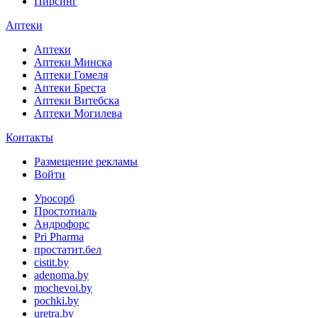
Пирсинг
Аптеки
Аптеки
Аптеки Минска
Аптеки Гомеля
Аптеки Бреста
Аптеки Витебска
Аптеки Могилева
Контакты
Размещение рекламы
Войти
Уросорб
Простотиаль
Андрофорс
Pri Pharma
простатит.бел
cistit.by
adenoma.by
mochevoi.by
pochki.by
uretra.by