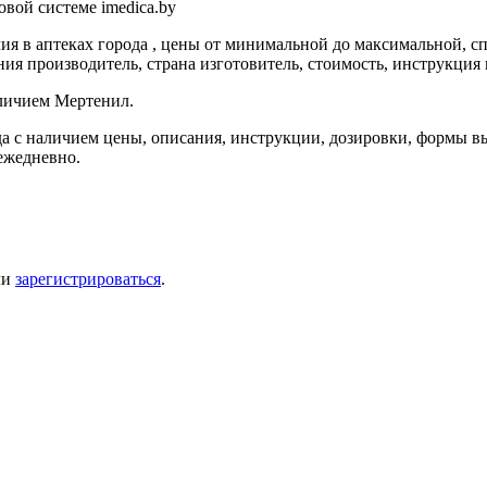
вой системе imedica.by
я в аптеках города , цены от минимальной до максимальной, с
ия производитель, страна изготовитель, стоимость, инструкция 
аличием Мертенил.
а с наличием цены, описания, инструкции, дозировки, формы вы
ежедневно.
ли
зарегистрироваться
.