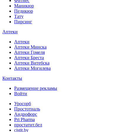
Фитнес
Маникюр
Педикюр
Тату
Пирсинг
Аптеки
Аптеки
Аптеки Минска
Аптеки Гомеля
Аптеки Бреста
Аптеки Витебска
Аптеки Могилева
Контакты
Размещение рекламы
Войти
Уросорб
Простотиаль
Андрофорс
Pri Pharma
простатит.бел
cistit.by