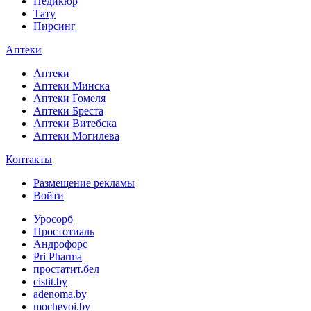
Педикюр
Тату
Пирсинг
Аптеки
Аптеки
Аптеки Минска
Аптеки Гомеля
Аптеки Бреста
Аптеки Витебска
Аптеки Могилева
Контакты
Размещение рекламы
Войти
Уросорб
Простотиаль
Андрофорс
Pri Pharma
простатит.бел
cistit.by
adenoma.by
mochevoi.by