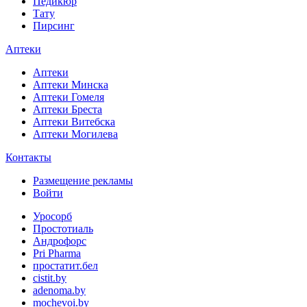
Педикюр
Тату
Пирсинг
Аптеки
Аптеки
Аптеки Минска
Аптеки Гомеля
Аптеки Бреста
Аптеки Витебска
Аптеки Могилева
Контакты
Размещение рекламы
Войти
Уросорб
Простотиаль
Андрофорс
Pri Pharma
простатит.бел
cistit.by
adenoma.by
mochevoi.by