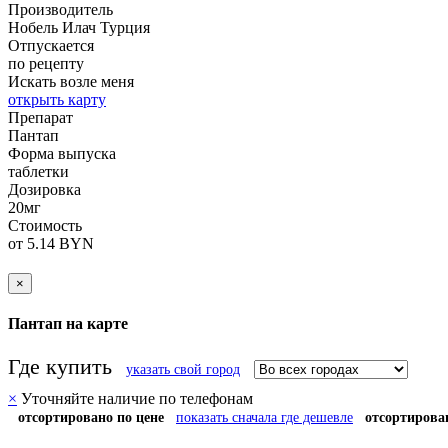
Производитель
Нобель Илач
Турция
Отпускается
по рецепту
Искать возле меня
открыть карту
Препарат
Пантап
Форма выпуска
таблетки
Дозировка
20мг
Стоимость
от 5.14 BYN
×
Пантап на карте
Где купить
указать свой город
×
Уточняйте наличие по телефонам
отсортировано по цене
показать сначала где дешевле
отсортирова