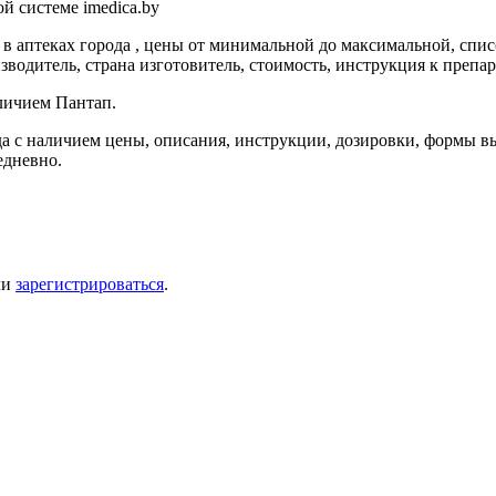
й системе imedica.by
в аптеках города , цены от минимальной до максимальной, спис
водитель, страна изготовитель, стоимость, инструкция к препар
аличием Пантап.
а с наличием цены, описания, инструкции, дозировки, формы вы
едневно.
ли
зарегистрироваться
.