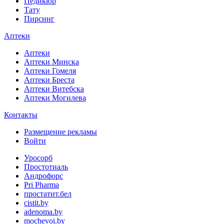
Педикюр
Тату
Пирсинг
Аптеки
Аптеки
Аптеки Минска
Аптеки Гомеля
Аптеки Бреста
Аптеки Витебска
Аптеки Могилева
Контакты
Размещение рекламы
Войти
Уросорб
Простотиаль
Андрофорс
Pri Pharma
простатит.бел
cistit.by
adenoma.by
mochevoi.by