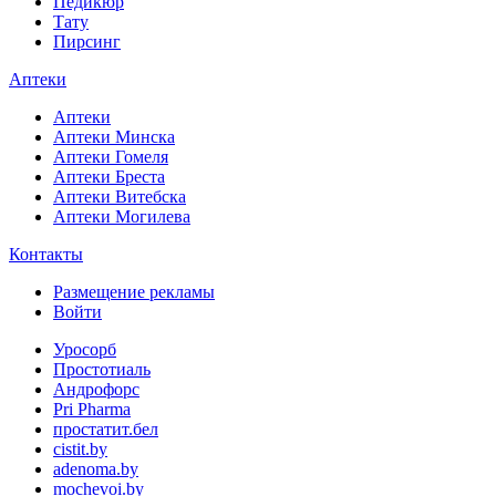
Педикюр
Тату
Пирсинг
Аптеки
Аптеки
Аптеки Минска
Аптеки Гомеля
Аптеки Бреста
Аптеки Витебска
Аптеки Могилева
Контакты
Размещение рекламы
Войти
Уросорб
Простотиаль
Андрофорс
Pri Pharma
простатит.бел
cistit.by
adenoma.by
mochevoi.by