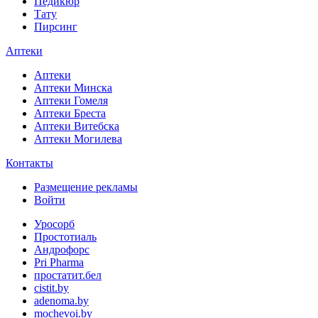
Педикюр
Тату
Пирсинг
Аптеки
Аптеки
Аптеки Минска
Аптеки Гомеля
Аптеки Бреста
Аптеки Витебска
Аптеки Могилева
Контакты
Размещение рекламы
Войти
Уросорб
Простотиаль
Андрофорс
Pri Pharma
простатит.бел
cistit.by
adenoma.by
mochevoi.by