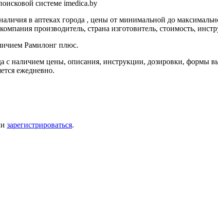
оисковой системе imedica.by
аличия в аптеках города , цены от минимальной до максимальн
компания производитель, страна изготовитель, стоимость, инстр
аличием Рамилонг плюс.
а с наличием цены, описания, инструкции, дозировки, формы вы
яется ежедневно.
ли
зарегистрироваться
.