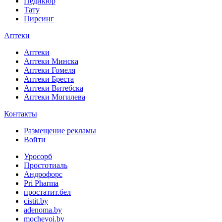
Педикюр
Тату
Пирсинг
Аптеки
Аптеки
Аптеки Минска
Аптеки Гомеля
Аптеки Бреста
Аптеки Витебска
Аптеки Могилева
Контакты
Размещение рекламы
Войти
Уросорб
Простотиаль
Андрофорс
Pri Pharma
простатит.бел
cistit.by
adenoma.by
mochevoi.by