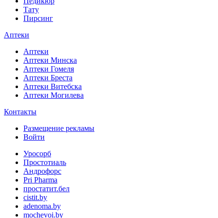
Педикюр
Тату
Пирсинг
Аптеки
Аптеки
Аптеки Минска
Аптеки Гомеля
Аптеки Бреста
Аптеки Витебска
Аптеки Могилева
Контакты
Размещение рекламы
Войти
Уросорб
Простотиаль
Андрофорс
Pri Pharma
простатит.бел
cistit.by
adenoma.by
mochevoi.by