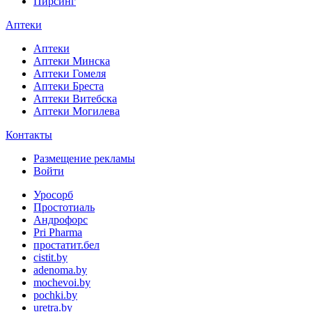
Пирсинг
Аптеки
Аптеки
Аптеки Минска
Аптеки Гомеля
Аптеки Бреста
Аптеки Витебска
Аптеки Могилева
Контакты
Размещение рекламы
Войти
Уросорб
Простотиаль
Андрофорс
Pri Pharma
простатит.бел
cistit.by
adenoma.by
mochevoi.by
pochki.by
uretra.by