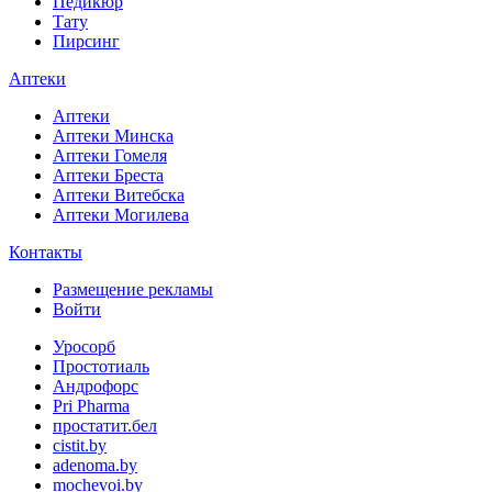
Педикюр
Тату
Пирсинг
Аптеки
Аптеки
Аптеки Минска
Аптеки Гомеля
Аптеки Бреста
Аптеки Витебска
Аптеки Могилева
Контакты
Размещение рекламы
Войти
Уросорб
Простотиаль
Андрофорс
Pri Pharma
простатит.бел
cistit.by
adenoma.by
mochevoi.by