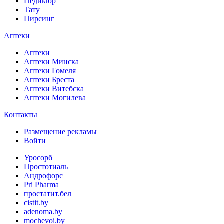
Педикюр
Тату
Пирсинг
Аптеки
Аптеки
Аптеки Минска
Аптеки Гомеля
Аптеки Бреста
Аптеки Витебска
Аптеки Могилева
Контакты
Размещение рекламы
Войти
Уросорб
Простотиаль
Андрофорс
Pri Pharma
простатит.бел
cistit.by
adenoma.by
mochevoi.by