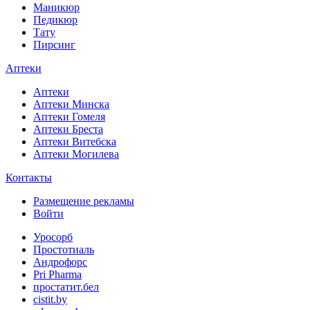
Маникюр
Педикюр
Тату
Пирсинг
Аптеки
Аптеки
Аптеки Минска
Аптеки Гомеля
Аптеки Бреста
Аптеки Витебска
Аптеки Могилева
Контакты
Размещение рекламы
Войти
Уросорб
Простотиаль
Андрофорс
Pri Pharma
простатит.бел
cistit.by