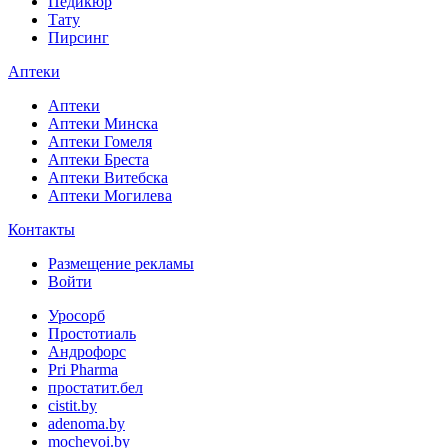
Педикюр
Тату
Пирсинг
Аптеки
Аптеки
Аптеки Минска
Аптеки Гомеля
Аптеки Бреста
Аптеки Витебска
Аптеки Могилева
Контакты
Размещение рекламы
Войти
Уросорб
Простотиаль
Андрофорс
Pri Pharma
простатит.бел
cistit.by
adenoma.by
mochevoi.by