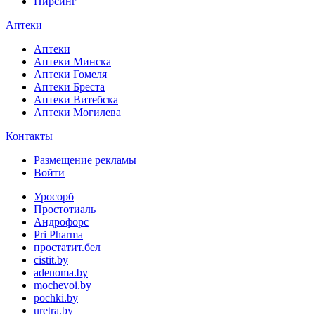
Пирсинг
Аптеки
Аптеки
Аптеки Минска
Аптеки Гомеля
Аптеки Бреста
Аптеки Витебска
Аптеки Могилева
Контакты
Размещение рекламы
Войти
Уросорб
Простотиаль
Андрофорс
Pri Pharma
простатит.бел
cistit.by
adenoma.by
mochevoi.by
pochki.by
uretra.by