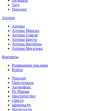
Педикюр
Тату
Пирсинг
Аптеки
Аптеки
Аптеки Минска
Аптеки Гомеля
Аптеки Бреста
Аптеки Витебска
Аптеки Могилева
Контакты
Размещение рекламы
Войти
Уросорб
Простотиаль
Андрофорс
Pri Pharma
простатит.бел
cistit.by
adenoma.by
mochevoi.by