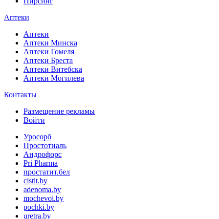
Пирсинг
Аптеки
Аптеки
Аптеки Минска
Аптеки Гомеля
Аптеки Бреста
Аптеки Витебска
Аптеки Могилева
Контакты
Размещение рекламы
Войти
Уросорб
Простотиаль
Андрофорс
Pri Pharma
простатит.бел
cistit.by
adenoma.by
mochevoi.by
pochki.by
uretra.by