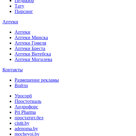
Педикюр
Тату
Пирсинг
Аптеки
Аптеки
Аптеки Минска
Аптеки Гомеля
Аптеки Бреста
Аптеки Витебска
Аптеки Могилева
Контакты
Размещение рекламы
Войти
Уросорб
Простотиаль
Андрофорс
Pri Pharma
простатит.бел
cistit.by
adenoma.by
mochevoi.by