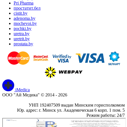
Pri Pharma
простатит.бел
cistit.by
adenoma.by
mochevoi.by
pochki.by
uretra.by
uretrit.by
prostata.by
iMedica
ООО "Ай Медика" © 2014 - 2026
УНП 192407509 выдан Минским горисполкомом
Юр. адрес: г. Минск ул. Академическая 6 корп. 1 пом. 5
Режим работы: 24/7