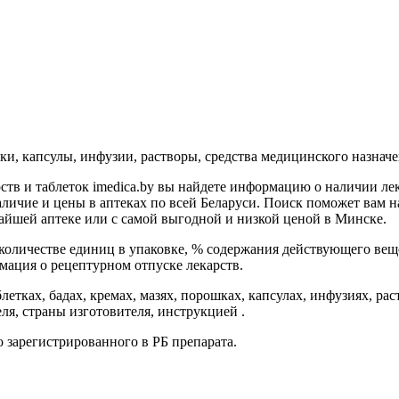
шки, капсулы, инфузии, растворы, средства медицинского назнач
ств и таблеток imedica.by вы найдете информацию о наличии лека
аличие и цены в аптеках по всей Беларуси. Поиск поможет вам на
айшей аптеке или с самой выгодной и низкой ценой в Минске.
количестве единиц в упаковке, % содержания действующего веще
мация о рецептурном отпуске лекарств.
етках, бадах, кремах, мазях, порошках, капсулах, инфузиях, ра
ля, страны изготовителя, инструкцией .
 зарегистрированного в РБ препарата.