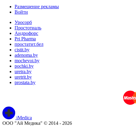
Размещение рекламы
Войти
Уросорб
Простотиаль
Андрофорс
Pri Pharma
простатит.бел
cistit.by
adenoma.by
mochevoi.by
pochki.by
uretra.by
uretrit.by
prostata.by
iMedica
ООО "Ай Медика" © 2014 - 2026