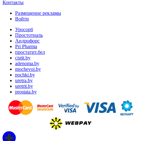
Контакты
Размещение рекламы
Войти
Уросорб
Простотиаль
Андрофорс
Pri Pharma
простатит.бел
cistit.by
adenoma.by
mochevoi.by
pochki.by
uretra.by
uretrit.by
prostata.by