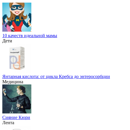
10 качеств идеальной мамы
Дети
Янтарная кислота: от цикла Кребса до энтеросорбции
Медицина
Сияние Кюри
Лента