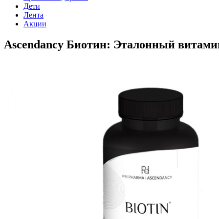
Дети
Лента
Акции
Ascendancy Биотин: Эталонный витамин