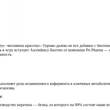
тус «витамина красоты». Однако далеко не все добавки с биот
ь в игру вступает Ascendancy Биотин от компании Pri Pharma — 
шность.
олняет роль незаменимого кофермента в ключевых метаболическ
рганизма.
я:
зводство кератина — белка, из которого на 90% состоят наши в