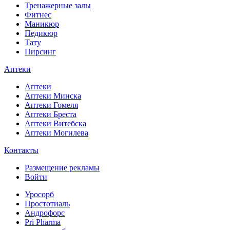
Тренажерные залы
Фитнес
Маникюр
Педикюр
Тату
Пирсинг
Аптеки
Аптеки
Аптеки Минска
Аптеки Гомеля
Аптеки Бреста
Аптеки Витебска
Аптеки Могилева
Контакты
Размещение рекламы
Войти
Уросорб
Простотиаль
Андрофорс
Pri Pharma