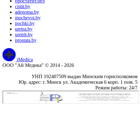
простатит.бел
cistit.by
adenoma.by
mochevoi.by
pochki.by
uretra.by
uretrit.by
prostata.by
iMedica
ООО "Ай Медика" © 2014 - 2026
УНП 192407509 выдан Минским горисполкомом
Юр. адрес: г. Минск ул. Академическая 6 корп. 1 пом. 5
Режим работы: 24/7