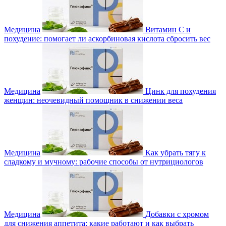
Медицина
Витамин С и
похудение: помогает ли аскорбиновая кислота сбросить вес
Медицина
Цинк для похудения
женщин: неочевидный помощник в снижении веса
Медицина
Как убрать тягу к
сладкому и мучному: рабочие способы от нутрициологов
Медицина
Добавки с хромом
для снижения аппетита: какие работают и как выбрать