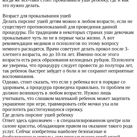
это нужно делать.
Возраст для прокалывания ушей
Делать пирсинг ушей детям можно в любом возрасте, если не
существует противопоказаний для проведения данной
процедуры. По традициям в некоторых странах уши девочкам
прокалывают чуть ли не в первые часы жизни. А вот
рекомендации медиков и психологов по этому вопросу
немного расходятся. Врачи советуют делать прокол после 3-
хлетнего возраста, но до 10-ти лет. Именно после этого
возраста есть риск образования келоидных рубцов. Психологи
же уверены, что процедуру следует провести до полутора лет,
так ребенок быстрее забудет о боли и не сохранит неприятные
воспоминания.
Однако, стоит сказать, что если у ребенка все в порядке со
здоровьем, а процедура проведена правильно, то проблем не
должно возникнуть в любом возрасте. Нужно лишь
учитывать, что слишком маленький ребенок может зацепить
украшение при игре, травмировать себе мочки уха или
проглотить расстегнувшуюся сережку.
Где делать пирсинг ушей ребенку
Ответ здесь однозначен – в специализированном центре или
салоне красоты, обладающим правом на оказание такого рода
услуг. Сейчас изобретены наиболее безопасные и
безболезненные методы, чем прокалывание ушей иглой.