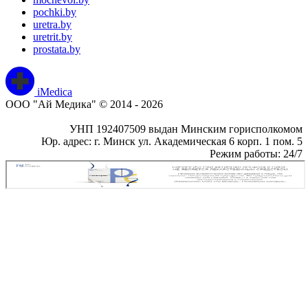
pochki.by
uretra.by
uretrit.by
prostata.by
iMedica
ООО "Ай Медика" © 2014 - 2026
УНП 192407509 выдан Минским горисполкомом
Юр. адрес: г. Минск ул. Академическая 6 корп. 1 пом. 5
Режим работы: 24/7