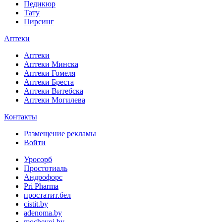
Педикюр
Тату
Пирсинг
Аптеки
Аптеки
Аптеки Минска
Аптеки Гомеля
Аптеки Бреста
Аптеки Витебска
Аптеки Могилева
Контакты
Размещение рекламы
Войти
Уросорб
Простотиаль
Андрофорс
Pri Pharma
простатит.бел
cistit.by
adenoma.by
mochevoi.by