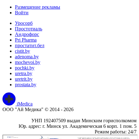
Размещение рекламы
Войти
Уросорб
Простотиаль
Андрофорс
Pri Pharma
простатит.бел
cistit.by
adenoma.by
mochevoi.by
pochki.by
uretra.by
uretrit.by
prostata.by
iMedica
ООО "Ай Медика" © 2014 - 2026
УНП 192407509 выдан Минским горисполкомом
Юр. адрес: г. Минск ул. Академическая 6 корп. 1 пом. 5
Режим работы: 24/7