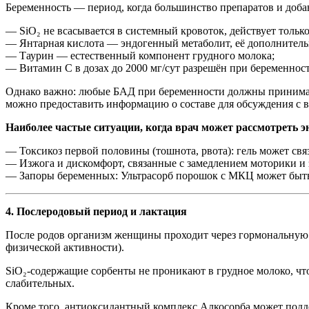
Беременность — период, когда большинство препаратов и доба
— SiO₂ не всасывается в системный кровоток, действует только
— Янтарная кислота — эндогенный метаболит, её дополнительн
— Таурин — естественный компонент грудного молока;
— Витамин С в дозах до 2000 мг/сут разрешён при беременнос
Однако важно: любые БАД при беременности должны принимать
можно предоставить информацию о составе для обсуждения с в
Наиболее частые ситуации, когда врач может рассмотреть э
— Токсикоз первой половины (тошнота, рвота): гель может св
— Изжога и дискомфорт, связанные с замедлением моторики и 
— Запоры беременных: Ультрасорб порошок с МКЦ может быть
4. Послеродовый период и лактация
После родов организм женщины проходит через гормональную п
физической активности).
SiO₂-содержащие сорбенты не проникают в грудное молоко, что
слабительных.
Кроме того, антиоксидантный комплекс Алкосорба может подде