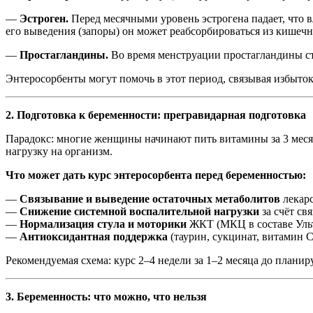
—
Эстроген.
Перед месячными уровень эстрогена падает, что 
его выведения (запоры) он может реабсорбироваться из кишечн
—
Простагландины.
Во время менструации простагландины ст
Энтеросорбенты могут помочь в этот период, связывая избыток
2. Подготовка к беременности: прегравидарная подготовка
Парадокс: многие женщины начинают пить витамины за 3 месяц
нагрузку на организм.
Что может дать курс энтеросорбента перед беременностью:
—
Связывание и выведение остаточных метаболитов
лекарс
—
Снижение системной воспалительной нагрузки
за счёт св
—
Нормализация стула и моторики
ЖКТ (МКЦ в составе Ульт
—
Антиоксидантная поддержка
(таурин, сукцинат, витамин С
Рекомендуемая схема: курс 2–4 недели за 1–2 месяца до планир
3. Беременность: что можно, что нельзя