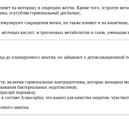
влияет на моторику и секрецию жёлчи. Кроме того, эстроген ме
ика, усугубляя гормональный дисбаланс.
имулируют сокращения матки, но также влияют и на кишечник,
 жёлчных кислот, эстрогеновых метаболитов и газов, уменьшая 
а до планируемого зачатия, но забывают о детоксикационной по
тв, включая гормональные контрацептивы, которые женщина мо
язывания бактериальных эндотоксинов;
расорб порошка);
 в составе Алкосорба), что важно для качества ооцитов, чувстви
уемого зачатия.