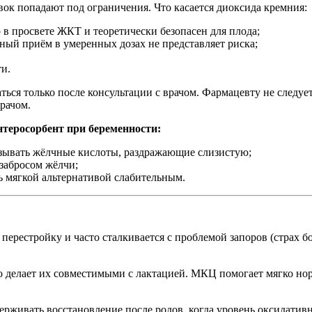
вок попадают под ограничения. Что касается диоксида кремния:
 в просвете ЖКТ и теоретически безопасен для плода;
ый приём в умеренных дозах не представляет риска;
ти.
ся только после консультации с врачом. Фармацевту не следуе
рачом.
нтеросорбент при беременности:
язывать жёлчные кислоты, раздражающие слизистую;
забросом жёлчи;
 мягкой альтернативой слабительным.
ерестройку и часто сталкивается с проблемой запоров (страх б
 делает их совместимыми с лактацией. МКЦ помогает мягко норм
рживать восстановление после родов, когда уровень оксидатив