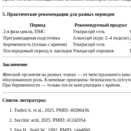
5. Практические рекомендации для разных периодов
Период
Рекомендуемый продукт
2-я фаза цикла, ПМС
Ультрасорб гель
Прегравидарная подготовка
Алкосорб (курс 2–4 недели)
Беременность (только с врачом)
Ультрасорб гель
Послеродовый период и лактация
Ультрасорб порошок
Заключение
Женский организм на разных этапах — от менструального цикл
обоснованную роль. Ключевые принципы: безопасность (отсутс
При беременности — только после консультации с врачом.
Список литературы:
Tsuboi A. et al., 2025. PMID: 40286436.
Succinic acid, 2025. PMID: 41242054.
Sies H., Stahl W., 1992. PMID: 1444060.