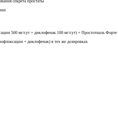
вания секрета простаты
пии
ацин 500 мг/сут + диклофенак 100 мг/сут) + Простотиаль Форте п
вофлоксацин + диклофенак) в тех же дозировках